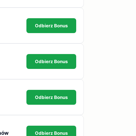
Odbierz Bonus
Odbierz Bonus
Odbierz Bonus
nów
Odbierz Bonus