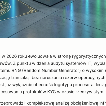
h w 2026 roku ewoluowała w stronę rygorystycznych
lewów. Z punktu widzenia audytu systemów IT, wypł
systemu RNG (Random Number Generator) o wysokim st
izację transakcji bez naruszania rezerw operacyjnyc
t już wyłącznie obecność logotypu procesora, lecz 
ocesowaniu protokołów KYC w czasie rzeczywistym.
zeprowadził kompleksową analizę obciążeniową infra