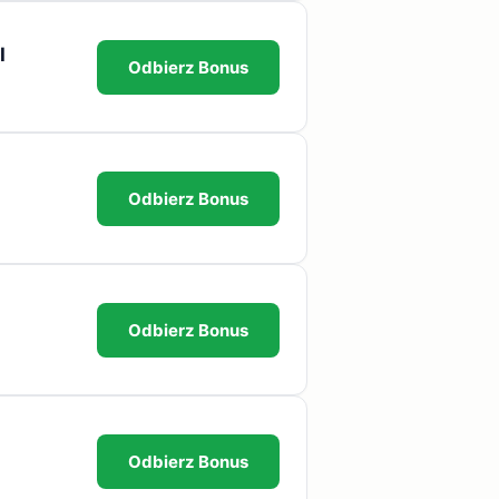
I
Odbierz Bonus
Odbierz Bonus
Odbierz Bonus
Odbierz Bonus