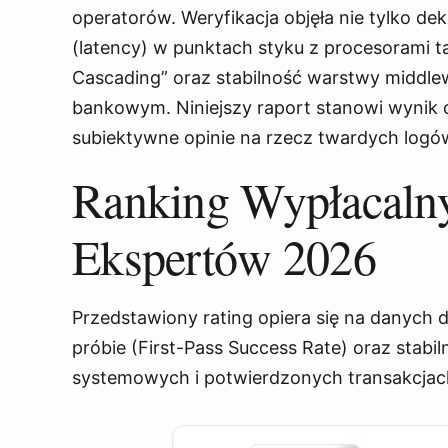
operatorów. Weryfikacja objęła nie tylko d
(latency) w punktach styku z procesorami t
Cascading” oraz stabilność warstwy middl
bankowym. Niniejszy raport stanowi wynik c
subiektywne opinie na rzecz twardych log
Ranking Wypłacaln
Ekspertów 2026
Przedstawiony rating opiera się na danych d
próbie (First-Pass Success Rate) oraz stab
systemowych i potwierdzonych transakcjach