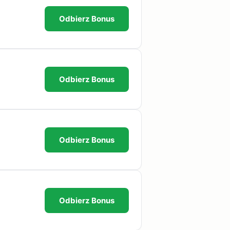
Odbierz Bonus
Odbierz Bonus
Odbierz Bonus
Odbierz Bonus