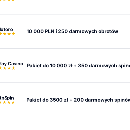
lotoro
10 000 PLN i 250 darmowych obrotów
★
★
★
★
Play Casino
Pakiet do 10 000 zł + 350 darmowych spi
★
★
★
★
tnSpin
Pakiet do 3500 zł + 200 darmowych spinó
★
★
★
★