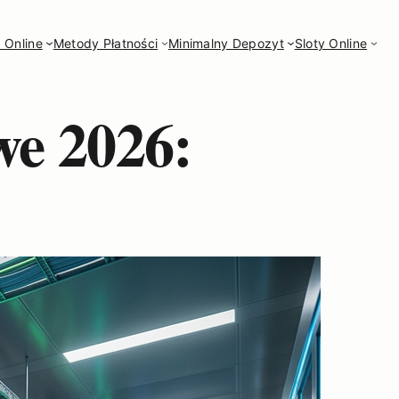
 Online
Metody Płatności
Minimalny Depozyt
Sloty Online
we 2026: