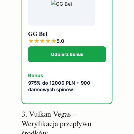
GG Bet
★
★
★
★
★
5.0
Odbierz Bonus
Bonus
975% do 12000 PLN + 900
darmowych spinów
3. Vulkan Vegas –
Weryfikacja przepływu
środków