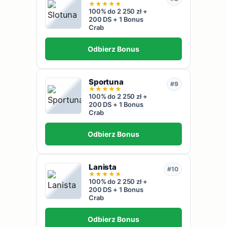
★
★
★
★
★
100% do 2 250 zł +
200 DS + 1 Bonus
Crab
Odbierz Bonus
Sportuna
#9
★
★
★
★
★
100% do 2 250 zł +
200 DS + 1 Bonus
Crab
Odbierz Bonus
Lanista
#10
★
★
★
★
★
100% do 2 250 zł +
200 DS + 1 Bonus
Crab
Odbierz Bonus