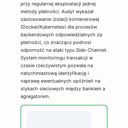
przy regularnej eksploatacji jednej
metody płatności. Audyt wykazał
zastosowanie izolacji kontenerowej
(Docker/Kubernetes) dla procesów
backendowych odpowiedzialnych za
płatności, co znacząco podnosi
odporność na ataki typu Side-Channel.
System monitoringu transakcji w
czasie rzeczywistym pozwala na
natychmiastową identyfikację i
naprawę ewentualnych opóźnień na
stykach sieciowych między bankiem a
agregatorem.