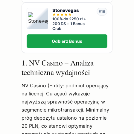
Stonevegas
#19
★
★
★
★
★
100% do 2250 zł +
200 DS + 1 Bonus
Crab
Odbierz Bonus
1. NV Casino – Analiza
techniczna wydajności
NV Casino (Entity: podmiot operujący
na licencji Curaçao) wykazuje
najwyższą sprawność operacyjną w
segmencie mikrotransakcji. Minimalny
próg depozytu ustalono na poziomie
20 PLN, co stanowi optymalny