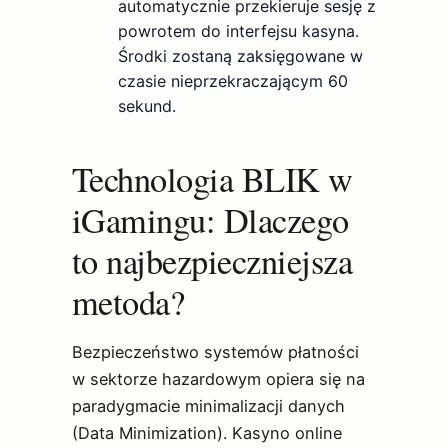
automatycznie przekieruje sesję z
powrotem do interfejsu kasyna.
Środki zostaną zaksięgowane w
czasie nieprzekraczającym 60
sekund.
Technologia BLIK w
iGamingu: Dlaczego
to najbezpieczniejsza
metoda?
Bezpieczeństwo systemów płatności
w sektorze hazardowym opiera się na
paradygmacie minimalizacji danych
(Data Minimization). Kasyno online