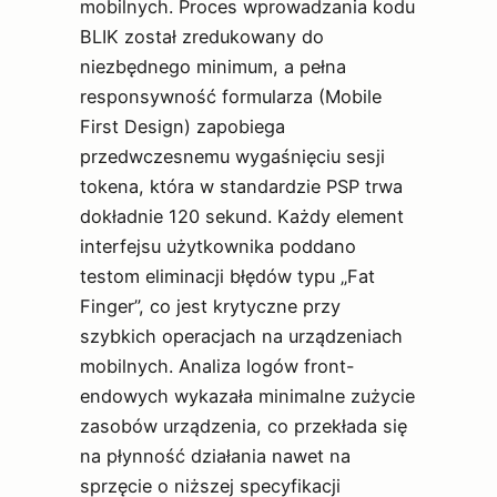
mobilnych. Proces wprowadzania kodu
BLIK został zredukowany do
niezbędnego minimum, a pełna
responsywność formularza (Mobile
First Design) zapobiega
przedwczesnemu wygaśnięciu sesji
tokena, która w standardzie PSP trwa
dokładnie 120 sekund. Każdy element
interfejsu użytkownika poddano
testom eliminacji błędów typu „Fat
Finger”, co jest krytyczne przy
szybkich operacjach na urządzeniach
mobilnych. Analiza logów front-
endowych wykazała minimalne zużycie
zasobów urządzenia, co przekłada się
na płynność działania nawet na
sprzęcie o niższej specyfikacji