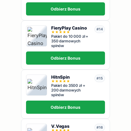
Odbierz Bonus
FieryPlay Casino
#14
★
★
★
★
★
Pakiet do 10 000 zł +
350 darmowych
spinów
Odbierz Bonus
HitnSpin
#15
★
★
★
★
★
Pakiet do 3500 zł +
200 darmowych
spinów
Odbierz Bonus
V.Vegas
#16
★
★
★
★
★