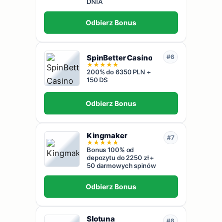
DNIA
Odbierz Bonus
SpinBetter Casino
#6
★
★
★
★
★
200% do 6350 PLN +
150 DS
Odbierz Bonus
Kingmaker
#7
★
★
★
★
★
Bonus 100% od
depozytu do 2250 zł +
50 darmowych spinów
Odbierz Bonus
Slotuna
#8