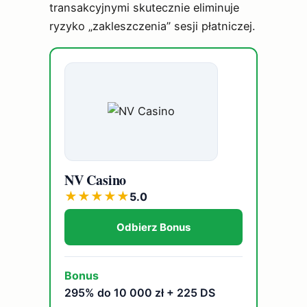
transakcyjnymi skutecznie eliminuje
ryzyko „zakleszczenia” sesji płatniczej.
NV Casino
★
★
★
★
★
5.0
Odbierz Bonus
Bonus
295% do 10 000 zł + 225 DS