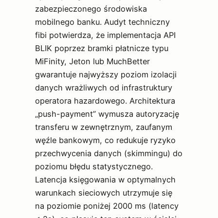
zabezpieczonego środowiska
mobilnego banku. Audyt techniczny
fibi potwierdza, że implementacja API
BLIK poprzez bramki płatnicze typu
MiFinity, Jeton lub MuchBetter
gwarantuje najwyższy poziom izolacji
danych wrażliwych od infrastruktury
operatora hazardowego. Architektura
„push-payment” wymusza autoryzację
transferu w zewnętrznym, zaufanym
węźle bankowym, co redukuje ryzyko
przechwycenia danych (skimmingu) do
poziomu błędu statystycznego.
Latencja księgowania w optymalnych
warunkach sieciowych utrzymuje się
na poziomie poniżej 2000 ms (latency