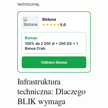
technicznej.
Slotuna
5.0
★
★
★
★
★
Bonus:
100% do 2 250 zł + 200 DS + 1
Bonus Crab
Odbierz Bonus
Infrastruktura
techniczna: Dlaczego
BLIK wymaga