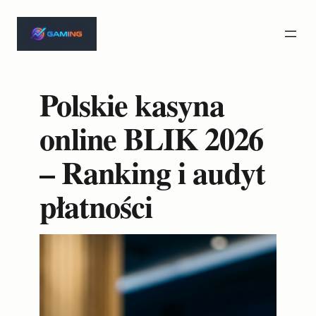
Przejdź
do
treści
Polskie kasyna
online BLIK 2026
– Ranking i audyt
płatności