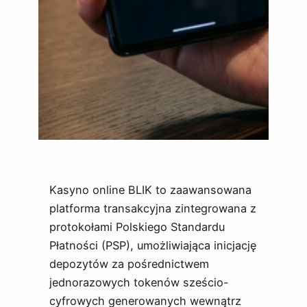
Kasyno online BLIK to zaawansowana
platforma transakcyjna zintegrowana z
protokołami Polskiego Standardu
Płatności (PSP), umożliwiająca inicjację
depozytów za pośrednictwem
jednorazowych tokenów sześcio-
cyfrowych generowanych wewnątrz