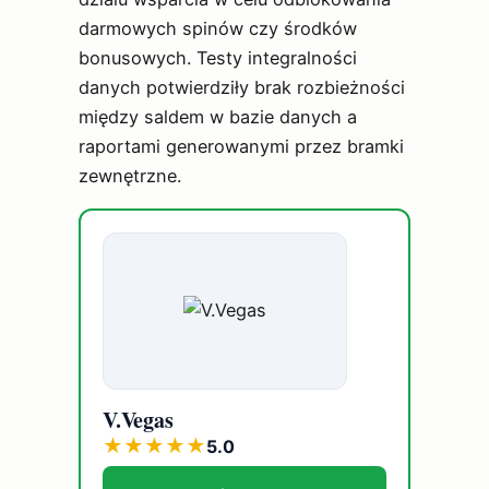
darmowych spinów czy środków
bonusowych. Testy integralności
danych potwierdziły brak rozbieżności
między saldem w bazie danych a
raportami generowanymi przez bramki
zewnętrzne.
V.Vegas
★
★
★
★
★
5.0